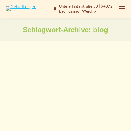
Untere Inntalstraße 50 | 94072
Bad Füssing - Würding
Schlagwort-Archive:
blog
Sie befinden sich hier:
Sed faucibus tristique nisi sit amet
lacinia
World News
Von
bdmedia
18. März 2014
Ipsam voluptatem quia voluptas sit aspernatur aut
odit aut fugit, sed quia consequuntur magni dolores
eos qui ratione voluptatem sequi nesciunt.