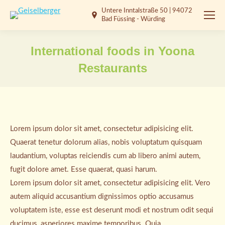
Untere Inntalstraße 50 | 94072
Bad Füssing - Würding
International foods in Yoona
Restaurants
Sie befinden sich hier:
Lorem ipsum dolor sit amet, consectetur adipisicing elit.
Quaerat tenetur dolorum alias, nobis voluptatum quisquam
laudantium, voluptas reiciendis cum ab libero animi autem,
fugit dolore amet. Esse quaerat, quasi harum.
Lorem ipsum dolor sit amet, consectetur adipisicing elit. Vero
autem aliquid accusantium dignissimos optio accusamus
voluptatem iste, esse est deserunt modi et nostrum odit sequi
ducimus, asperiores maxime temporibus. Quia.