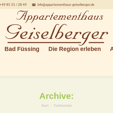
+49 85 31 / 28 49
info@appartementhaus-geiselberger.de
Bad Füssing
Die Region erleben
Datenschutz
Bad Füssing
Die Region erleben
A
Archive:
Sie befinden sich hier:
Start
Testimonials